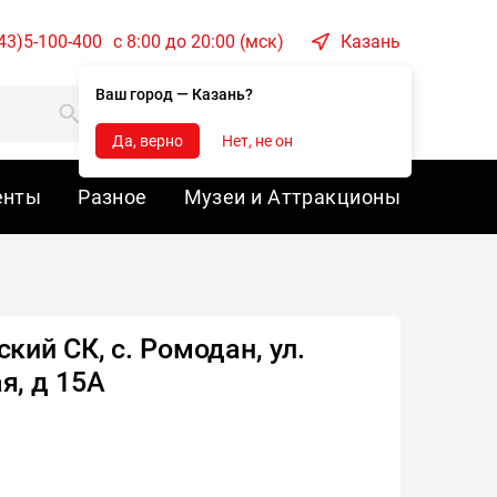
43)5-100-400
c 8:00 до 20:00 (мск)
Казань
Ваш город — Казань?
Корзина
Войти
Да, верно
Нет, не он
енты
Разное
Музеи и Аттракционы
кий СК, с. Ромодан, ул.
, д 15А