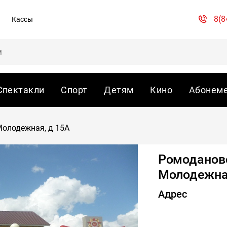
8(8
Кассы
Спектакли
Спорт
Детям
Кино
Абонем
Молодежная, д 15А
Ромодановс
Молодежная
Адрес