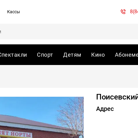
8(8
Кассы
Спектакли
Спорт
Детям
Кино
Абонем
Поисевски
Адрес