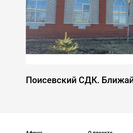
Поисевский СДК. Ближа
Афиша
О проекте