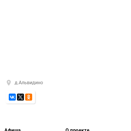
д.Альвидино
Афиша
О проекте