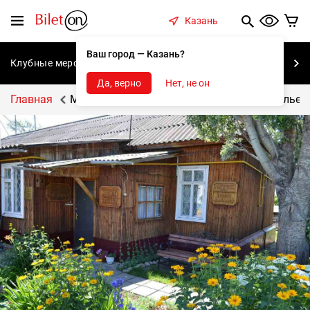
содержанию
Меню
Казань
Ваш город — Казань?
Клубные мероприятия
Концерты
Спектакли
С
Да, верно
Нет, не он
Главная
Мемориальный музей Константина Васильева, 