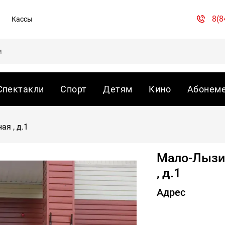
8(8
Кассы
Спектакли
Спорт
Детям
Кино
Абонем
я , д.1
Мало-Лызин
, д.1
Адрес