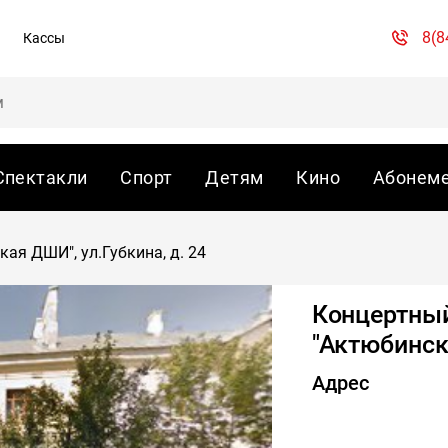
8(8
Кассы
Спектакли
Спорт
Детям
Кино
Абонем
я ДШИ", ул.Губкина, д. 24
Концертны
"Актюбинска
Адрес