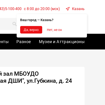
43)5-100-400
c 8:00 до 20:00 (мск)
Казань
Ваш город — Казань?
Корзина
Войти
Да, верно
Нет, не он
енты
Разное
Музеи и Аттракционы
й зал МБОУДО
я ДШИ", ул.Губкина, д. 24