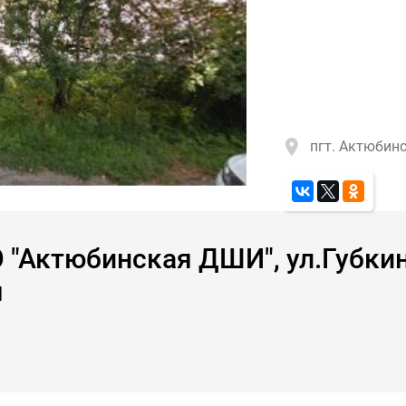
пгт. Актюбин
Актюбинская ДШИ", ул.Губкина
я