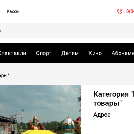
8(8
Кассы
Спектакли
Спорт
Детям
Кино
Абонем
ары"
Категория 
товары"
Адрес