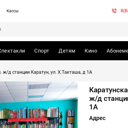
8(8
Кассы
Спектакли
Спорт
Детям
Кино
Абонем
 ж/д станции Каратун, ул. Х.Такташа, д 1А
Каратунска
ж/д станции
1А
Адрес