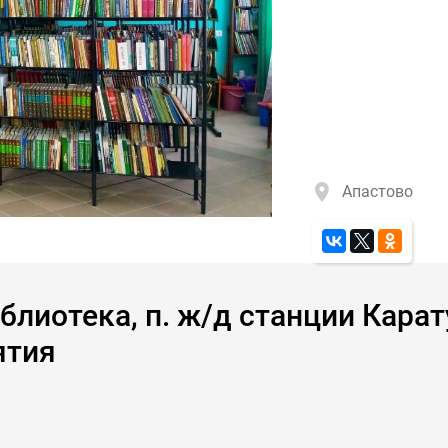
Апастово
лиотека, п. ж/д станции Карату
ятия