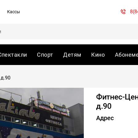
8(8
Кассы
Спектакли
Спорт
Детям
Кино
Абонем
 д.90
Фитнес-Цен
д.90
Адрес