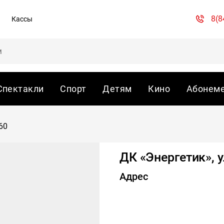
8(8
Кассы
Спектакли
Спорт
Детям
Кино
Абонем
60
ДК «Энергетик», у
Адрес