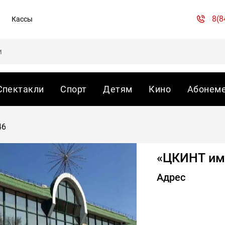
8(8
Кассы
Спектакли
Спорт
Детям
Кино
Абонем
46
«ЦКИНТ им.
Адрес