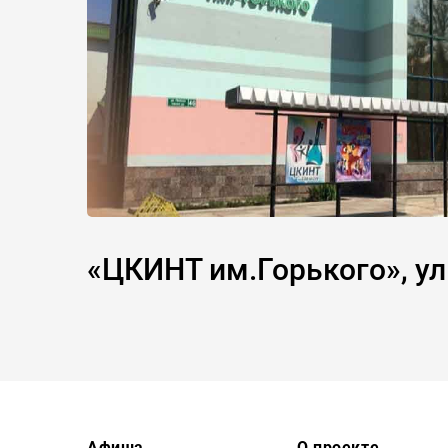
«ЦКИНТ им.Горького», у
Афиша
О проекте