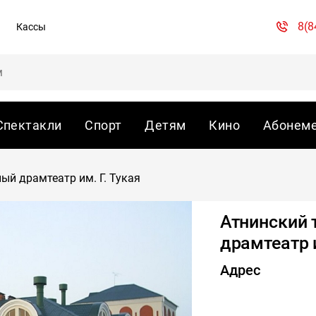
8(8
Кассы
Спектакли
Спорт
Детям
Кино
Абонем
ый драмтеатр им. Г. Тукая
Атнинский 
драмтеатр и
Адрес