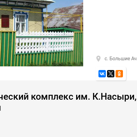
с. Большие А
ский комплекс им. К.Насыри, ул
я