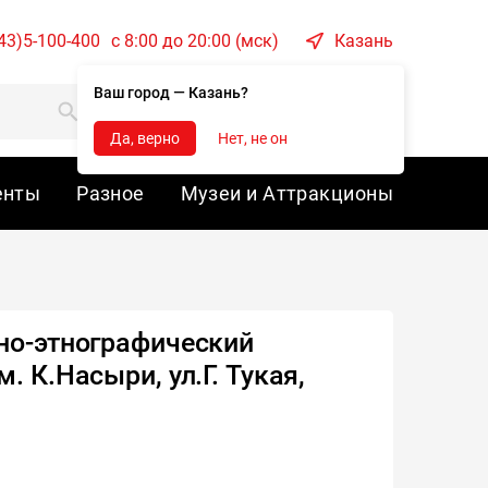
43)5-100-400
c 8:00 до 20:00 (мск)
Казань
Ваш город — Казань?
Корзина
Войти
Да, верно
Нет, не он
енты
Разное
Музеи и Аттракционы
но-этнографический
. К.Насыри, ул.Г. Тукая,