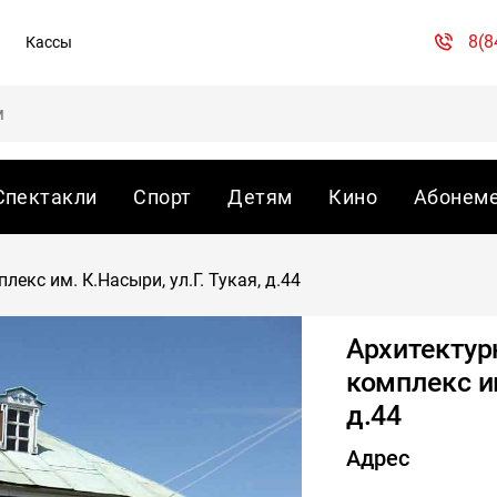
8(8
Кассы
Спектакли
Спорт
Детям
Кино
Абонем
екс им. К.Насыри, ул.Г. Тукая, д.44
Архитектур
комплекс им
д.44
Адрес