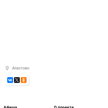
Апастово
Афиша
О проекте