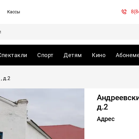
8(8
Кассы
Спектакли
Спорт
Детям
Кино
Абонем
, д.2
Андреевски
д.2
Адрес