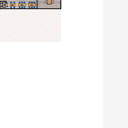
11
5
1
2
1
2
3
1
2
3
12
6
1
3
704
703
702
701
2
4
3
4
4
5
6
4
5
6