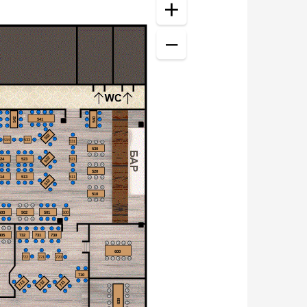
1
2
3
4
4
1
4
1
4
542
540
541
5
2
5
2
5
5
6
7
8
6
3
6
3
6
2
532
1
1
4
534
533
1
2
1
2
531
1
2
3
3
2
530
2
2
3
1
2
3
1
4
5
6
522
1
524
523
521
4
1
2
3
5
6
4
5
6
2
3
2
3
1
2
3
1
520
2
514
513
511
4
5
6
512
1
5
6
4
5
6
2
4
1
2
3
3
510
4
5
6
2
3
1
2
3
1
2
3
1
503
502
501
500
5
6
4
5
6
4
5
6
2
2
3
1
2
1
2
1
2
405
732
731
730
3
4
3
4
3
4
5
6
1
2
3
4
5
600
1
1
1
722
721
2
2
720
2
6
7
8
9
10
1
2
710
2
2
2
712
711
713
3
4
1
1
1
4
4
4
1
7
3
3
3
2
8
3
9
630
10
4