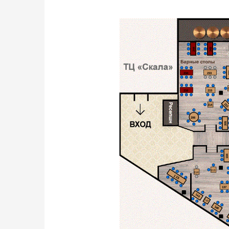
1
4
1
4
244
243
2
5
2
5
3
6
3
6
1
2
3
1
2
3
1
2
234
233
2
4
5
6
4
5
6
3
1
2
3
1
2
1
216
215
4
5
6
3
4
2
21
214
1
3
2
4
1
3
206
1
6
4
205
2
5
3
3
104
2
1
2
1
1
113
1
2
114
3
115
2
5
4
6
1
2
7
8
137
1
3
4
2
148
1
3
147
4
1
2
2
146
3
4