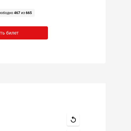
вободно
467
из
665
ть билет