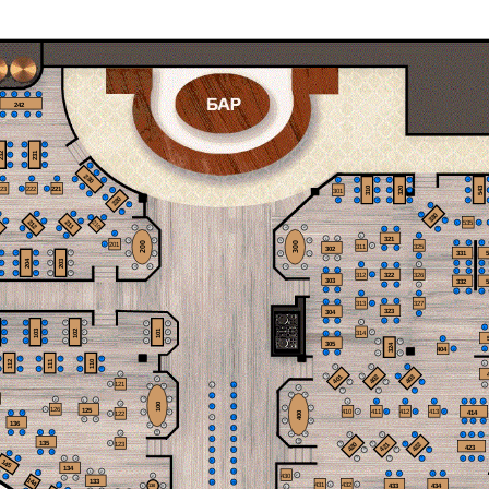
1
2
3
4
242
5
6
7
8
4
1
4
32
231
5
2
5
6
3
6
4
5
230
2
2
2
1
1
6
1
1
4
1
4
2
310
320
543
223
222
221
1
1
2
301
2
5
2
5
2
3
1
220
2
3
6
3
6
3
4
2
3
330
1
1
1
1
2
1
4
3
212
211
210
2
2
2
535
1
2
3
1
5
1
5
3
3
1
2
2
4
4
1
1
321
1
2
2
6
2
6
200
300
1
2
1
201
1
311
325
2
302
3
4
331
4
1
4
1
4
3
7
3
7
2
3
4
204
203
3
4
4
5
2
5
2
5
1
1
1
2
4
8
4
8
1
2
1
2
1
322
6
3
6
3
6
312
326
2
303
332
3
4
2
3
4
3
4
4
1
1
1
2
1
2
313
327
2
323
304
2
3
4
3
4
1
6
3
6
3
6
3
4
1
103
102
101
314
2
5
2
5
2
5
2
5
1
2
1
4
1
4
1
4
1
6
305
2
4
324
404
2
4
3
4
1
3
2
4
2
4
2
4
112
111
110
1
2
2
2
1
3
1
3
1
3
401
402
403
2
1
1
1
5
4
4
4
121
1
1
11
4
4
6
5
3
3
3
4
6
2
12
2
3
7
1
2
1
1
1
1
1
2
3
100
2
3
13
125
2
7
126
1
414
410
411
412
413
400
2
2
2
2
2
8
1
2
122
1
4
14
3
4
4
5
6
136
3
8
1
9
5
15
10
3
4
1
2
2
2
2
2
1
9
1
2
3
6
16
10
135
422
420
421
123
1
1
1
1
423
4
4
4
7
17
3
4
1
3
3
3
2
1
2
4
5
6
145
8
18
134
3
1
2
9
19
1
1
2
1
2
430
2
2
4
144
3
4
133
10
20
433
434
431
432
1
1
1
130
1
3
1