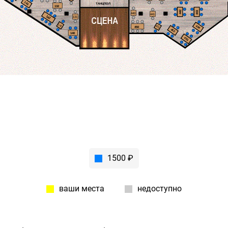
2
2
3
4
1
2
143
2
2
3
4
3
4
4
ТАНЦПОЛ
132
3
1
4
1
3
1
3
1
442
3
4
443
1
1
440
2
441
2
4
2
4
142
3
131
2
2
4
1
2
5
1
2
3
1
1
141
6
2
451
1
454
450
2
1
2
452
2
3
2
4
5
6
140
4
1
3
2
4
453
3
4
3
4
1500 ₽
ваши места
недоступно