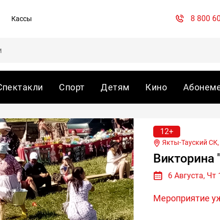
8 800 6
Кассы
Спектакли
Спорт
Детям
Кино
Абонем
12+
Якты-Тауский СК, д
Викторина 
6 Августа, Чт 
Мероприятие у