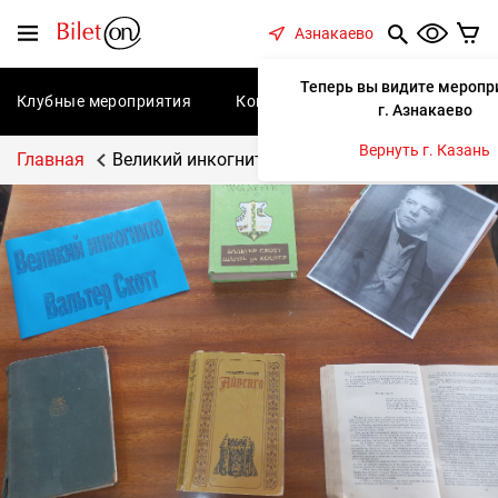
содержанию
Меню
Азнакаево
Теперь вы видите меропр
Клубные мероприятия
Концерты
Спектакли
С
г. Азнакаево
Вернуть г. Казань
Главная
Великий инкогнито Вальтер Скотт