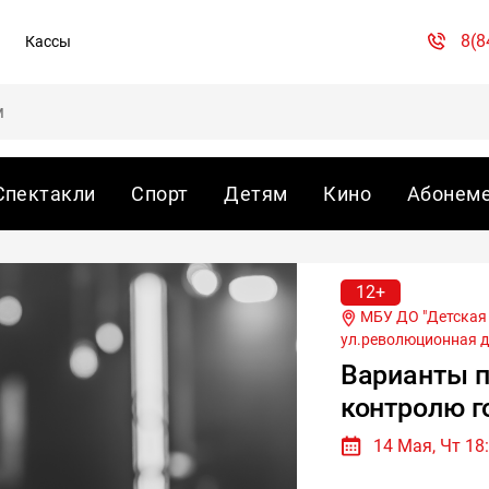
8(8
Кассы
Спектакли
Спорт
Детям
Кино
Абонем
12+
МБУ ДО "Детская школа искусств № 10" г.Казани,
ул.революционная д.
Варианты п
контролю г
14 Мая, Чт 18