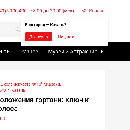
43)5-100-400
c 8:00 до 20:00 (мск)
Казань
Ваш город — Казань?
Корзина
Войти
Да, верно
Нет, не он
енты
Разное
Музеи и Аттракционы
49, г.
Казань
оложения гортани: ключ к
олоса
:00