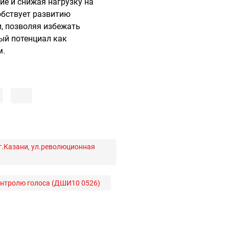
ие и снижая нагрузку на
обствует развитию
, позволяя избежать
ый потенциал как
м.
г.Казани, ул.революционная
онтролю голоса (ДШИ10 0526)