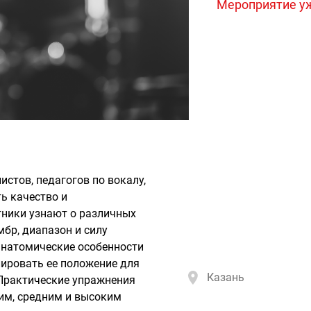
Мероприятие у
стов, педагогов по вокалу,
ть качество и
тники узнают о различных
мбр, диапазон и силу
 анатомические особенности
лировать ее положение для
Казань
Практические упражнения
им, средним и высоким