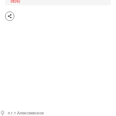
0826)
п.г.т Алексеевское