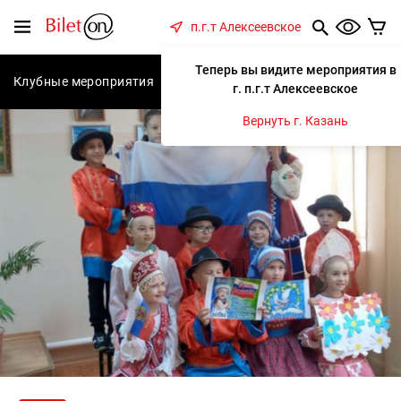
содержанию
Меню
п.г.т Алексеевское
Теперь вы видите мероприятия в
Клубные мероприятия
Концерты
Спектакли
С
г. п.г.т Алексеевское
Вернуть г. Казань