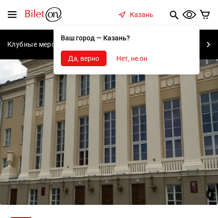
содержанию
Меню
Казань
Ваш город — Казань?
Клубные мероприятия
Концерты
Спектакли
С
Да, верно
Нет, не он