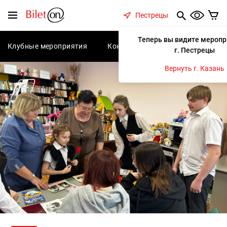
содержанию
Меню
Пестрецы
Теперь вы видите меропр
Клубные мероприятия
Концерты
Спектакли
С
г. Пестрецы
Вернуть г. Казань