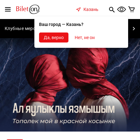
содержанию
Меню
Казань
Ваш город — Казань?
Клубные мероприятия
Концерты
Спектакли
С
Да, верно
Нет, не он