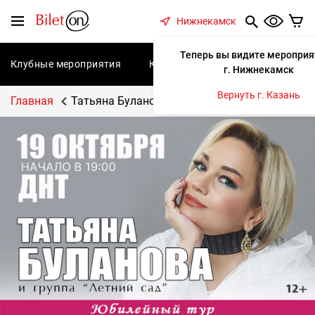
содержанию
Меню
Нижнекамск
Теперь вы видите мероприя
Клубные мероприятия
Концерты
Спектакли
С
г. Нижнекамск
Вернуть г. Казань
Главная
Татьяна Буланова