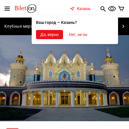
содержанию
Меню
Казань
Ваш город — Казань?
Клубные мероприятия
Концерты
Спектакли
С
Да, верно
Нет, не он