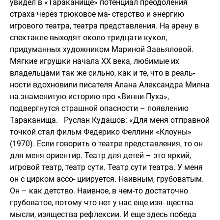
увидел в «Тараканище» потенциал преодоления
страха через трюковое ма- стерство и энергию
игрового театра, театра представления. На арену в
спектакле выходят около тридцати кукол,
придуманных художником Мариной Завьяловой.
Мягкие игрушки начала ХХ века, любимые их
владельцами так же сильно, как и те, что в реаль-
ности вдохновили писателя Алана Александра Милна
на знаменитую историю про «Винни-Пуха»,
подвергнутся страшной опасности – появлению
Тараканища. Руслан Кудашов: «Для меня отправной
точкой стал фильм Федерико Феллини «Клоуны»
(1970). Если говорить о театре представления, то он
для меня ориентир. Театр для детей – это яркий,
игровой театр, театр сути. Театр сути театра. У меня
он с цирком ассо- циируется. Наивным, грубоватым.
Он – как детство. Наивное, в чем-то достаточно
грубоватое, потому что нет у нас еще изя- щества
мысли, изящества рефлексии. И еще здесь победа