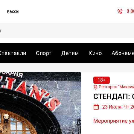
8 8
Кассы
Спектакли
Спорт
Детям
Кино
Абонем
18+
Ресторан "Максим
СТЕНДАП: 
23 Июля, Чт 2
Мероприятие у