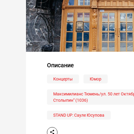
Описание
Концерты
Юмор
Максимилианс Тюмень/ул. 50 лет Октябр
Столыпин" (1036)
STAND UP: Сауле Юсупова