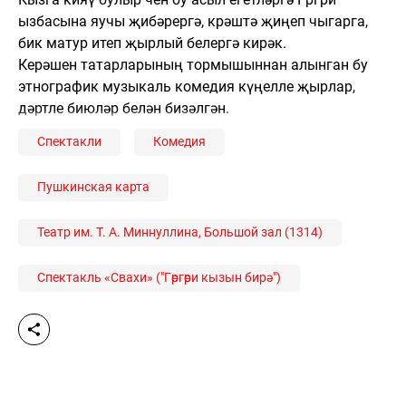
ызбасына яучы җибәрергә, көрәштә җиңеп чыгарга,
бик матур итеп җырлый белергә кирәк.
Керәшен татарларының тормышыннан алынган бу
этнографик музыкаль комедия күңелле җырлар,
дәртле биюләр белән бизәлгән.
Спектакли
Комедия
Пушкинская карта
Театр им. Т. А. Миннуллина, Большой зал (1314)
Спектакль «Свахи» ("Гөргөри кызын бирә")