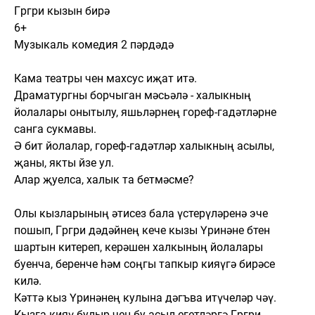
Гөргөри кызын бирә
6+
Музыкаль комедия 2 пәрдәдә
Кама театры өчен махсус иҗат итә.
Драматургны борчыган мәсьәлә - халыкның
йолалары онытылу, яшьләрнең гореф-гадәтләрне
санга сукмавы.
Ә бит йолалар, гореф-гадәтләр халыкның асылы,
җаны, якты йөзе ул.
Алар җуелса, халык та бетмәсме?
Олы кызларының әтисез бала үстерүләренә эче
пошып, Гөргөри дәдәйнең кече кызы Үринәне бөтен
шартын китереп, керәшен халкының йолалары
буенча, беренче һәм соңгы тапкыр кияүгә бирәсе
килә.
Кәттә кыз Үринәнең кулына дәгъва итүчеләр өчәү.
Кызга кияү булыр өчен бу асыл егетләргә Гөргөри