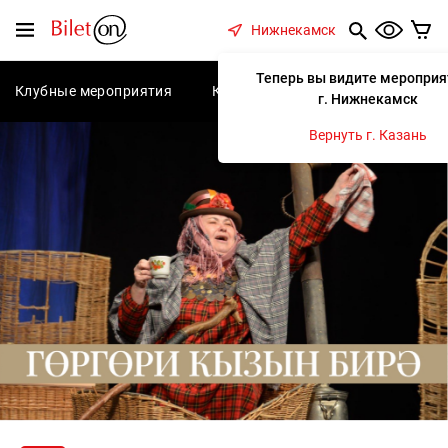
содержанию
Меню
Нижнекамск
Теперь вы видите мероприя
Клубные мероприятия
Концерты
Спектакли
С
г. Нижнекамск
Вернуть г. Казань