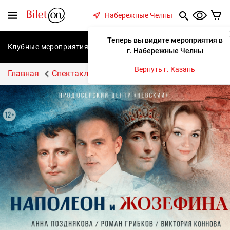
содержанию
Меню
Набережные Челны
Теперь вы видите мероприятия в
Клубные мероприятия
Концерты
Спектакли
С
г. Набережные Челны
Вернуть г. Казань
Главная
Спектакли
Спектакль "Наполеон и Жозефи