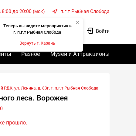
c 8:00 до 20:00 (мск)
п.г.т Рыбная Слобода
Теперь вы видите мероприятия в
Корзина
Войти
г. п.г.т Рыбная Слобода
Вернуть г. Казань
енты
Разное
Музеи и Аттракционы
РДК, ул. Ленина, д. 83г, г.
п.г.т Рыбная Слобода
ного леса. Ворожея
00
же прошло.