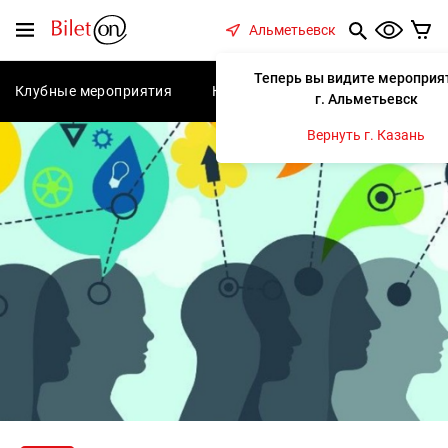
содержанию
Меню
Альметьевск
Теперь вы видите мероприя
Клубные мероприятия
Концерты
Спектакли
С
г. Альметьевск
Вернуть г. Казань