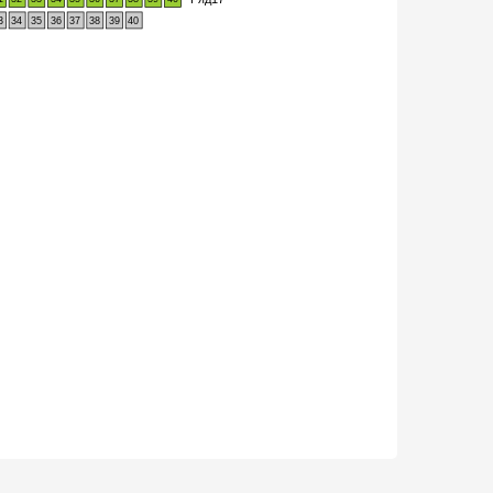
3
34
35
36
37
38
39
40