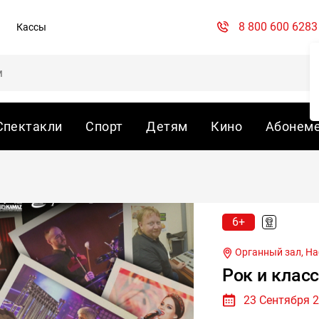
8 800 600 6283
Кассы
Спектакли
Спорт
Детям
Кино
Абонем
6+
Органный зал,
На
Рок и клас
23 Сентября 2