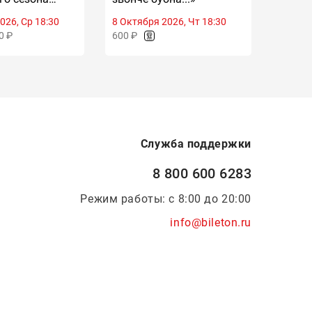
 оркестра
Равел
026, Ср 18:30
8 Октября 2026, Чт 18:30
5 Нояб
рмана
Михаи
0 ₽
600 ₽
500 ₽ 
(Моск
Служба поддержки
8 800 600 6283
Режим работы: с 8:00 до 20:00
info@bileton.ru