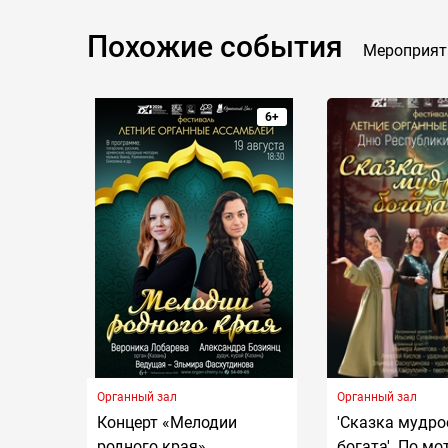
Похожие события
Мероприят
6+
Органный зал
Органный зал
Концерт «Мелодии
'Сказка мудр
родного края»
богата'. По м