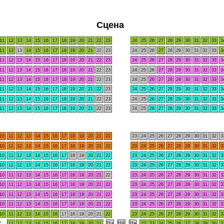
Сцена
11
12
13
14
15
16
17
18
19
20
21
22
23
24
25
26
27
28
29
30
31
32
33
3
11
12
13
14
15
16
17
18
19
20
21
22
23
24
25
26
27
28
29
30
31
32
33
3
11
12
13
14
15
16
17
18
19
20
21
22
23
24
25
26
27
28
29
30
31
32
33
3
11
12
13
14
15
16
17
18
19
20
21
22
23
24
25
26
27
28
29
30
31
32
33
3
11
12
13
14
15
16
17
18
19
20
21
22
23
24
25
26
27
28
29
30
31
32
33
3
11
12
13
14
15
16
17
18
19
20
21
22
23
24
25
26
27
28
29
30
31
32
33
3
11
12
13
14
15
16
17
18
19
20
21
22
23
24
25
26
27
28
29
30
31
32
33
3
11
12
13
14
15
16
17
18
19
20
21
22
23
24
25
26
27
28
29
30
31
32
33
3
10
11
12
13
14
15
16
17
18
19
20
21
22
23
24
25
26
27
28
29
30
31
32
3
10
11
12
13
14
15
16
17
18
19
20
21
22
23
24
25
26
27
28
29
30
31
32
3
10
11
12
13
14
15
16
17
18
19
20
21
22
23
24
25
26
27
28
29
30
31
32
3
10
11
12
13
14
15
16
17
18
19
20
21
22
23
24
25
26
27
28
29
30
31
32
3
10
11
12
13
14
15
16
17
18
19
20
21
22
23
24
25
26
27
28
29
30
31
32
3
10
11
12
13
14
15
16
17
18
19
20
21
22
23
24
25
26
27
28
29
30
31
32
3
10
11
12
13
14
15
16
17
18
19
20
21
22
23
24
25
26
27
28
29
30
31
32
3
10
11
12
13
14
15
16
17
18
19
20
21
22
23
24
25
26
27
28
29
30
31
32
3
10
11
12
13
14
15
16
17
18
19
20
21
22
23
24
25
26
27
28
29
30
31
32
3
7
11
12
13
14
15
16
17
18
19
20
21
21а
21б
21в
22
23
24
25
26
27
28
29
30
3