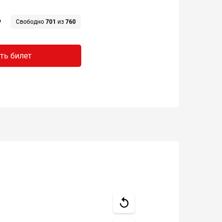
₽
Свободно
701
из
760
ть билет