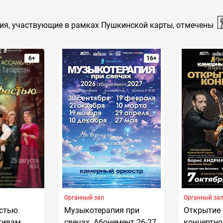
ия, участвующие в рамках Пушкинской карты, отмечены
6+
16+
Органный зал
Органный за
остью
Музыкотерапия при
Открытие 
отивам
свечах. Абонемент 26-27
концертно