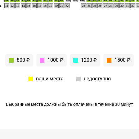
а
11
12
13
14
15
16
17
18
19
20
21
22
23
24
25
26
27
28
29
30
31
32
3
800 ₽
1000 ₽
1200 ₽
1500 ₽
ваши места
недоступно
Выбранные места должны быть оплачены в течение 30 минут