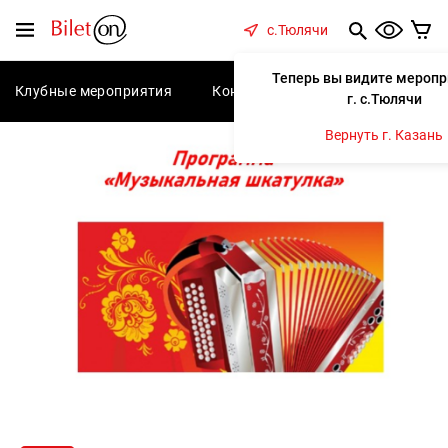
содержанию
Меню
с.Тюлячи
Теперь вы видите меропр
Клубные мероприятия
Концерты
Спектакли
С
г. с.Тюлячи
Вернуть г. Казань