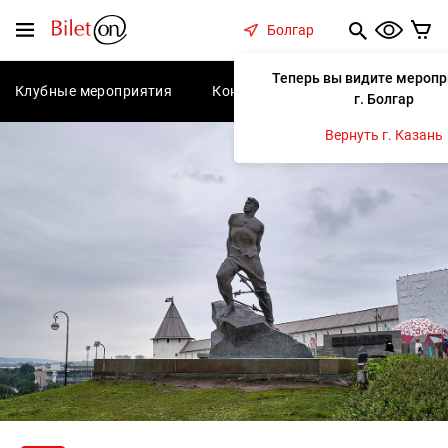
содержанию
Меню
Болгар
Теперь вы видите меропр
Клубные мероприятия
Концерты
Спектакли
С
г. Болгар
Вернуть г. Казань