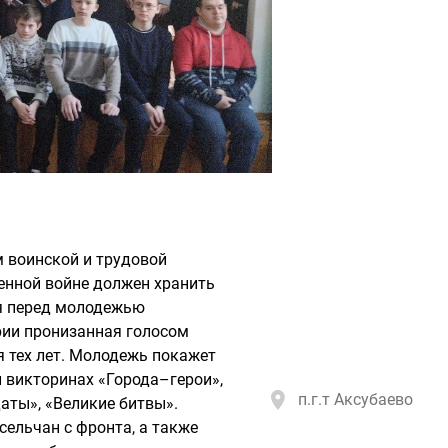
м воинской и трудовой
енной войне должен хранить
я перед молодежью
рии пронизанная голосом
 тех лет. Молодежь покажет
и викторинах «Города–герои»,
п.г.т Аксубаево
даты», «Великие битвы».
ельчан с фронта, а также