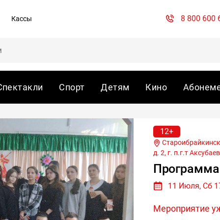
8 800 600 
Кассы
Спектакли
Спорт
Детям
Кино
Абонем
12+
Староибрайкинский СДК, с. Старое Ибрайкино, ул. Кооперативная,
д. 2, г.
п.г.т Аксубае
Программа
11 Июля, Сб 1
Мероприятие у