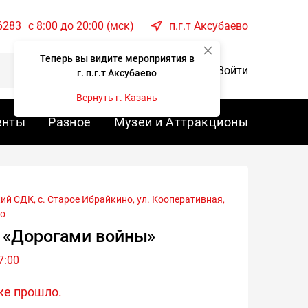
6283
c 8:00 до 20:00 (мск)
п.г.т Аксубаево
Теперь вы видите мероприятия в
Корзина
Войти
г. п.г.т Аксубаево
Вернуть г. Казань
енты
Разное
Музеи и Аттракционы
во
 «Дорогами войны»
7:00
же прошло.