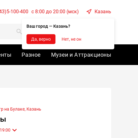
43)5-100-400
c 8:00 до 20:00 (мск)
Казань
Ваш город — Казань?
Корзина
Войти
Да, верно
Нет, не он
енты
Разное
Музеи и Аттракционы
р на Булаке,
Казань
ны
13 Августа 2026 , Чт 19:00