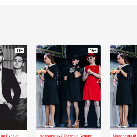
18+
16+
 на Булаке
Молодежный Театр на Булаке
Молодежный Т