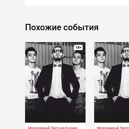
Похожие события
18+
Молодежный Театр на Булаке
Молодежный Театр