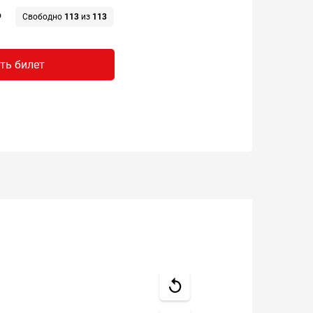
₽
Свободно
113
из
113
ть билет