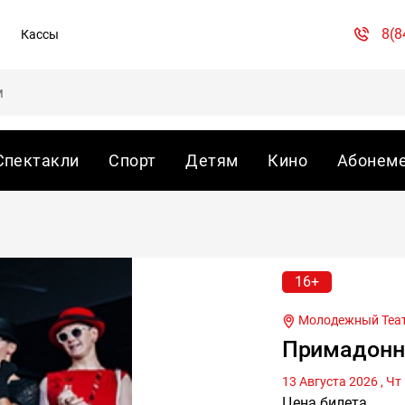
8(8
Кассы
Спектакли
Спорт
Детям
Кино
Абонем
16+
Молодежный Теат
Примадон
Цена билета