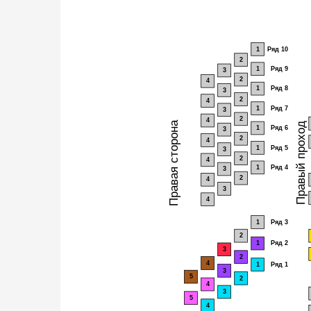
1
Ряд 10
2
1
Ряд 9
3
2
4
1
Ряд 8
3
2
4
1
Ряд 7
3
2
4
Правая сторона
Правый проход
1
Ряд 6
3
2
4
1
Ряд 5
3
2
4
1
Ряд 4
3
2
4
3
4
1
Ряд 3
2
1
Ряд 2
3
2
4
1
Ряд 1
3
5
2
4
3
5
4