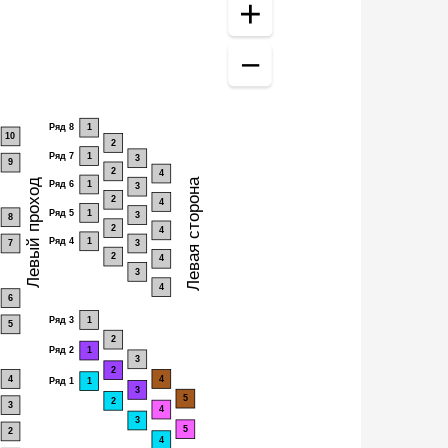
Ряд 8
1
10
2
Ряд 7
1
3
9
2
4
Левая сторона
Левый проход
Ряд 6
1
3
2
4
Ряд 5
1
3
8
2
4
Ряд 4
1
7
3
2
4
3
4
6
Ряд 3
1
5
2
Ряд 2
1
3
2
4
4
Ряд 1
1
3
5
2
3
4
3
5
2
4