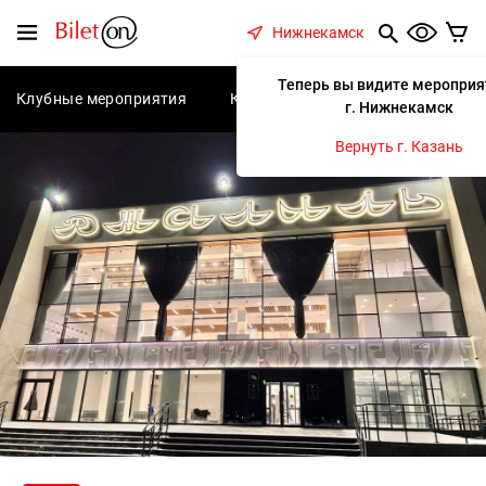
содержанию
Меню
Нижнекамск
Теперь вы видите мероприя
Клубные мероприятия
Концерты
Спектакли
С
г. Нижнекамск
Вернуть г. Казань