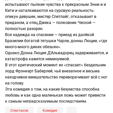
испытывают пылкие чувства к прекрасным Энни и и
Кити и наталкиваются на суровую реальность:
опекун девушек, мистер Спетлайг, отказывает в
приданом, а отец Джека — полковник Чеснэй —
полностью разорен.
Вся надежда на спасение — приезд из далёкой
Бразилии богатой тетушки Чарли, донны Люции, «где
много-много диких обезьян».
Однако Донна Люция Д’Альвадорец задерживается, и
катастрофа кажется неминуемой.
В этот критический момент их «спасает» бездельник
лорд Фрэнкерт Баберлей, чьё внезапное и весьма
находчивое вмешательство переворачивает всё с ног
на голову.
Эта комедия о том, на какие безумства способна
любовь и как одна маленькая ложь может привести
к самым непредсказуемым последствиям.
Спектакли
Комедия