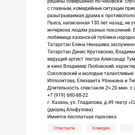
решены совершенно по-чеховски: случ
с главным, комедийные ситуации прив
разыгрываемая драма к противополо
Пьеса, написанная 130 лет назад, не 
интересна людям разных поколений. В
любимица казанской публики народна
Татарстан Елена Ненашева заслуженн
Татарстан Денис Крутовских, Владим
ведущий артист театра Александр Тум
и кино Владимир Любовский, характе
Соколовский и молодые талантливые 
Ипполитова, Елизавета Убанкина и Ти
Длительность спектакля 2ч.20 мин. с
+7 (919) 680-88-22
г. Казань, ул. Гладилова, д.49 театр
(дворец Алафузова)
Имеется бесплатная парковка
Спектакли
Комедия