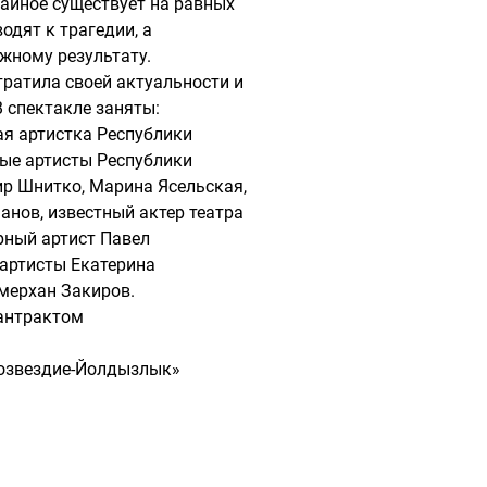
айное существует на равных
одят к трагедии, а
жному результату.
утратила своей актуальности и
 спектакле заняты:
я артистка Республики
ые артисты Республики
ир Шнитко, Марина Ясельская,
анов, известный актер театра
рный артист Павел
артисты Екатерина
мерхан Закиров.
 антрактом
 «Созвездие-Йолдызлык»