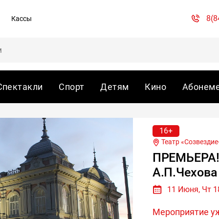
8(8
Кассы
Спектакли
Спорт
Детям
Кино
Абонем
16+
Театр «Созвездие
ПРЕМЬЕРА!!
А.П.Чехова
11 Июня, Чт 1
Мероприятие у