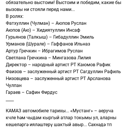
обязательно выстоим! Выстоим и победим, какие бы
вызовы ни стояли перед нами...
В ролях:
Фатхуллин (Чулман) – Аюпов Руслан
Аюпов (Аю) – Хидиятуллин Инсаф
Гурьянов (Талкыш) – Гибадуллин Эмиль
Урманов (Шурале) – Гаффанов Ильназ
Артур Гречкин – Ибрагимов Руслан
Светлана Гречкина – Мингазова Лилия
Директор – народный артист РТ Каюмов Рафик
Фаизов – заслуженный артист РТ Сагдуллин Рафиль
Низовцева – заслуженный артист РТ Арсланова
Чулпан
Гараев – Сафин Фирдус
____
КАМАЗ автомобиле тарихы... «Мустанг» – аеруча
көчле һәм чыдам кыргый атлар токымы ул, аларны
кешеләргә ияләштерү шактый авыр... Сәхнәдә төп