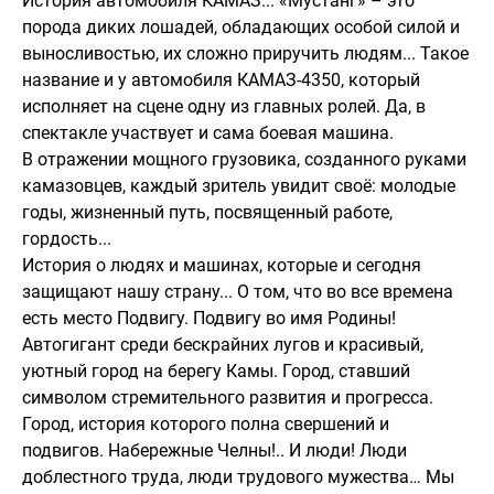
История автомобиля КАМАЗ... «Мустанг» – это
порода диких лошадей, обладающих особой силой и
выносливостью, их сложно приручить людям... Такое
название и у автомобиля КАМАЗ-4350, который
исполняет на сцене одну из главных ролей. Да, в
спектакле участвует и сама боевая машина.
В отражении мощного грузовика, созданного руками
камазовцев, каждый зритель увидит своё: молодые
годы, жизненный путь, посвященный работе,
гордость...
История о людях и машинах, которые и сегодня
защищают нашу страну... О том, что во все времена
есть место Подвигу. Подвигу во имя Родины!
Автогигант среди бескрайних лугов и красивый,
уютный город на берегу Камы. Город, ставший
символом стремительного развития и прогресса.
Город, история которого полна свершений и
подвигов. Набережные Челны!.. И люди! Люди
доблестного труда, люди трудового мужества… Мы