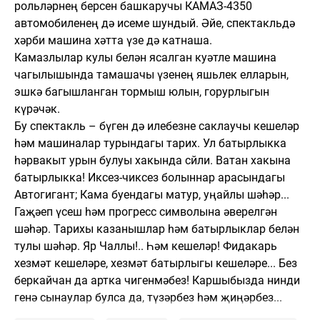
рольләрнең берсен башкаручы КАМАЗ-4350
автомобиленең дә исеме шундый. Әйе, спектакльдә
хәрби машина хәтта үзе дә катнаша.
Камазлылар кулы белән ясалган куәтле машина
чагылышында тамашачы үзенең яшьлек елларын,
эшкә багышланган тормыш юлын, горурлыгын
күрәчәк.
Бу спектакль – бүген дә илебезне саклаучы кешеләр
һәм машиналар турындагы тарих. Ул батырлыкка
һәрвакыт урын булуы хакында сөйли. Ватан хакына
батырлыкка! Иксез-чиксез болыннар арасындагы
Автогигант; Кама буендагы матур, уңайлы шәһәр...
Гаҗәеп үсеш һәм прогресс символына әверелгән
шәһәр. Тарихы казанышлар һәм батырлыклар белән
тулы шәһәр. Яр Чаллы!.. Һәм кешеләр! Фидакарь
хезмәт кешеләре, хезмәт батырлыгы кешеләре... Без
беркайчан да артка чигенмәбез! Каршыбызда нинди
генә сынаулар булса да, түзәрбез һәм җиңәрбез...