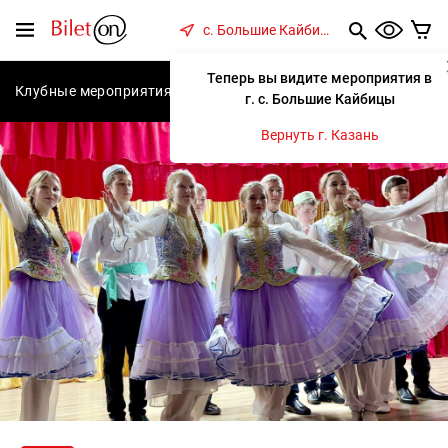
содержанию
Меню
с. Большие Кайбицы
Теперь вы видите мероприятия в
Клубные мероприятия
Концерты
Спектакли
С
г. с. Большие Кайбицы
Вернуть г. Казань