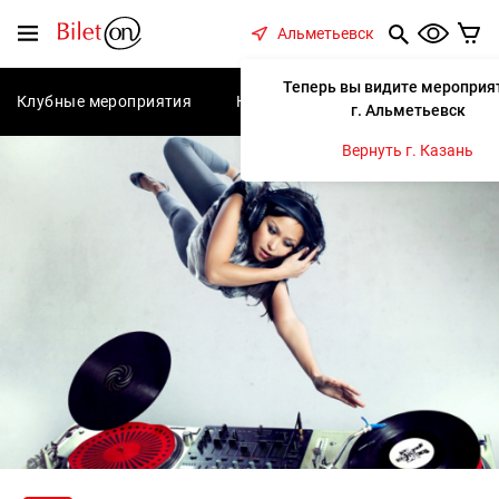
содержанию
Меню
Альметьевск
Теперь вы видите мероприя
Клубные мероприятия
Концерты
Спектакли
С
г. Альметьевск
Вернуть г. Казань