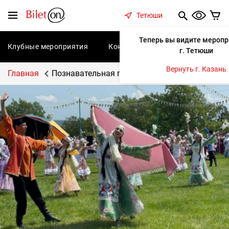
содержанию
Меню
Тетюши
Теперь вы видите меропр
Клубные мероприятия
Концерты
Спектакли
С
г. Тетюши
Вернуть г. Казань
Главная
Познавательная программа «Татарский нар