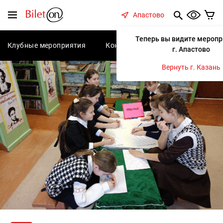
содержанию
Меню
Апастово
Теперь вы видите меропр
Клубные мероприятия
Концерты
Спектакли
С
г. Апастово
Вернуть г. Казань