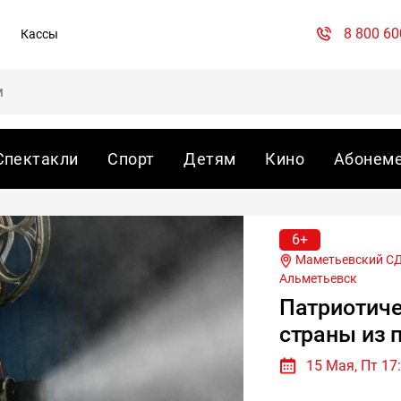
8 800 60
Кассы
Спектакли
Спорт
Детям
Кино
Абонем
6+
Маметьевский СДК,
Альметьевск
Патриотиче
страны из 
15 Мая, Пт 17