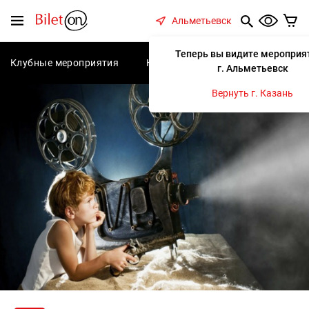
содержанию
Меню
Альметьевск
Теперь вы видите мероприя
Клубные мероприятия
Концерты
Спектакли
С
г. Альметьевск
Вернуть г. Казань