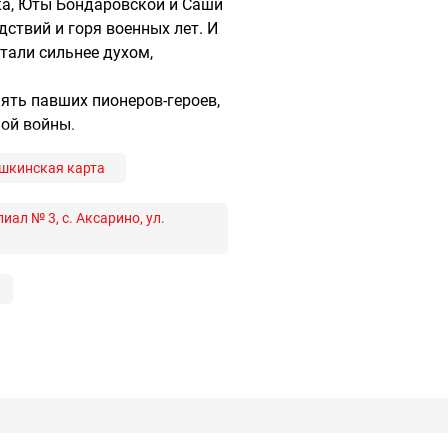
ка, Юты Бондаровской и Саши
дствий и горя военных лет. И
стали сильнее духом,
ять павших пионеров-героев,
ной войны.
шкинская карта
ал № 3, с. Аксарино, ул.