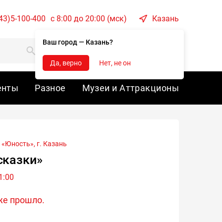
43)5-100-400
c 8:00 до 20:00 (мск)
Казань
Ваш город — Казань?
Корзина
Войти
Да, верно
Нет, не он
енты
Разное
Музеи и Аттракционы
«Юность», г.
Казань
сказки»
1:00
же прошло.