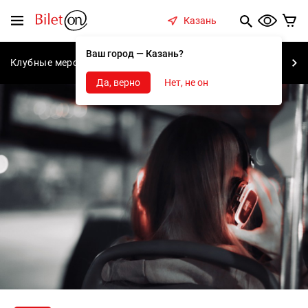
содержанию
Меню
Казань
Ваш город — Казань?
Клубные мероприятия
Концерты
Спектакли
С
Да, верно
Нет, не он