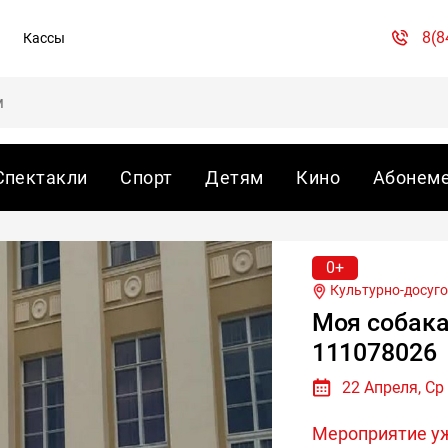
8(8
Кассы
Спектакли
Спорт
Детям
Кино
Абонем
0+
Культурно-досуго
Моя собака
111078026
22 Апреля, Ср
Мероприятие у