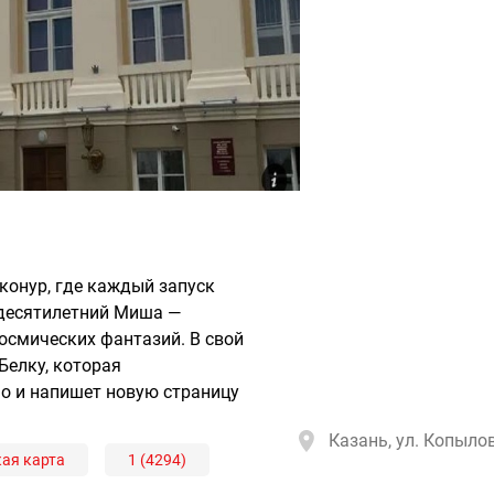
йконур, где каждый запуск
 десятилетний Миша —
космических фантазий. В свой
Белку, которая
но и напишет новую страницу
Казань, ул. Копылов
ая карта
1 (4294)