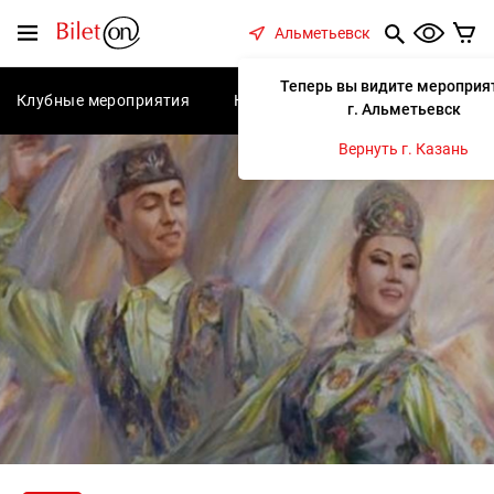
содержанию
Меню
Альметьевск
Теперь вы видите мероприя
Клубные мероприятия
Концерты
Спектакли
С
г. Альметьевск
Вернуть г. Казань