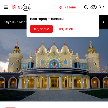
содержанию
Меню
Казань
Ваш город — Казань?
Клубные мероприятия
Концерты
Спектакли
С
Да, верно
Нет, не он